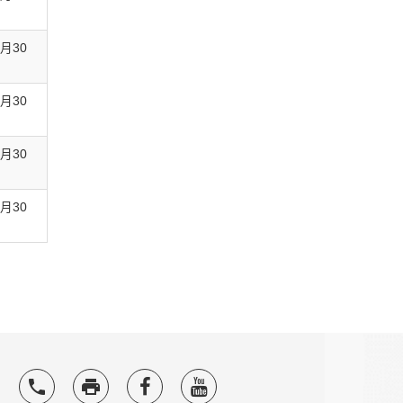
3月30
3月30
3月30
3月30
local_phone
local_printshop