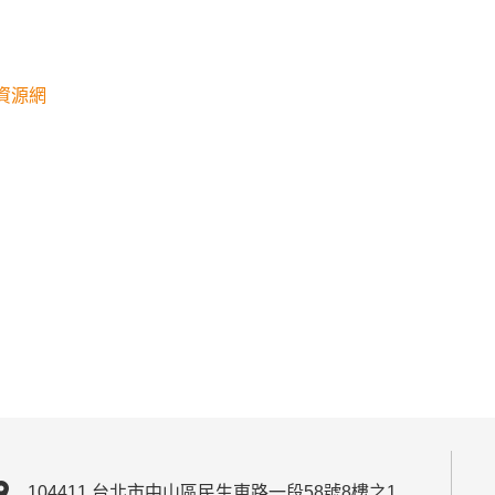
資源網
ion_on
104411 台北市中山區民生東路一段58號8樓之1