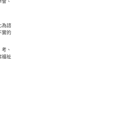
學會、
化為諮
不實的
、考、
案福祉