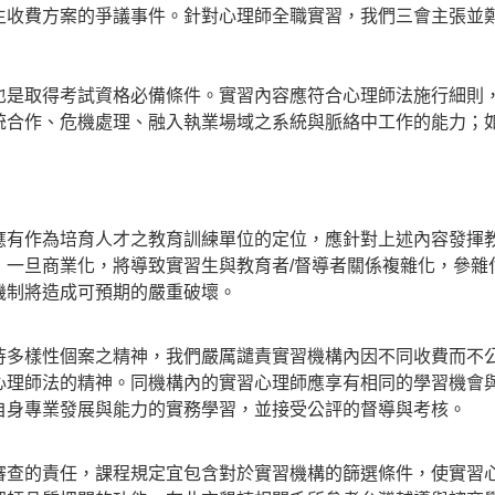
生收費方案的爭議事件。針對心理師全職實習，我們三會主張並
也是取得考試資格必備條件。實習內容應符合心理師法施行細則
統合作、危機處理、融入執業場域之系統與脈絡中工作的能力；
應有作為培育人才之教育訓練單位的定位，應針對上述內容發揮
一旦商業化，將導致實習生與教育者/督導者關係複雜化，參雜付
機制將造成可預期的嚴重破壞。
待多樣性個案之精神，我們嚴厲譴責實習機構內因不同收費而不
心理師法的精神。同機構內的實習心理師應享有相同的學習機會
自身專業發展與能力的實務學習，並接受公評的督導與考核。
審查的責任，課程規定宜包含對於實習機構的篩選條件，使實習