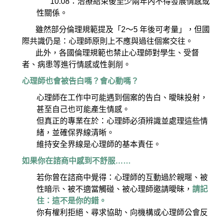
10.08：治療結束後至少兩年內不得發展情感或
性關係。
雖然部分倫理規範提及「2～5 年後可考量」，但國
際共識仍是：心理師原則上不應與過往個案交往。
此外，各國倫理規範也禁止心理師對學生、受督
者、病患等進行情感或性剝削。
心理師也會被告白嗎？會心動嗎？
心理師在工作中可能遇到個案的告白、曖昧投射，
甚至自己也可能產生情感。
但真正的專業在於：心理師必須辨識並處理這些情
緒，並確保界線清晰。
維持安全界線是心理師的基本責任。
如果你在諮商中感到不舒服……
若你曾在諮商中覺得：心理師的互動過於親暱、被
性暗示、被不適當觸碰、被心理師邀請曖昧，
請記
住：這不是你的錯。
你有權利拒絕、尋求協助、向機構或心理師公會反