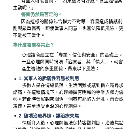
有些人可能會問：「如果雙方有好感、甚至是個案
主動呢？」
答案仍然是否定的。
因為這樣的關係包含權力不對等，容易造成情感剝
削與嚴重傷害，即使當事人同意，也無法降低風險，更
不能被正當化。
為什麼被嚴格禁止？
心理諮商建立在「專業、信任與安全」的基礎上。
一旦心理師同時扮演「治療者」與「情人」，就會
產生複雜的多重關係，帶來以下風險：
🔸
1. 當事人的脆弱性容易被利用
多數人是在情緒低落、生活困難或感到孤立時尋求
諮商，在這種情境下，心理師握有明顯的專業與權力優
勢。若此時發展親密關係，個案可能陷入混亂、自責或
羞愧，甚至遭受更深的心理創傷。
🔸
2. 破壞治療界線，讓治療失焦
情感介入後，心理師無法保持客觀判斷，治療焦點