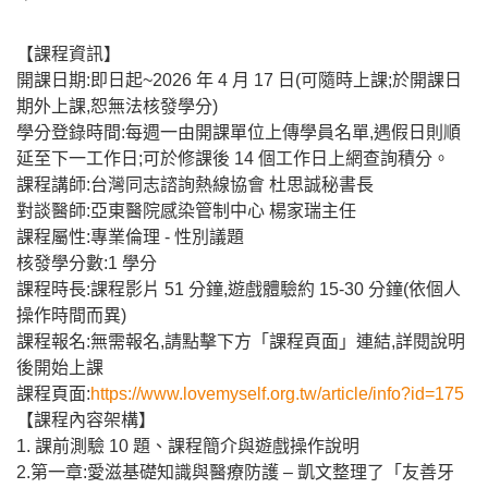
【課程資訊】
開課日期:即日起~2026 年 4 月 17 日(可隨時上課;於開課日
期外上課,恕無法核發學分)
學分登錄時間:每週一由開課單位上傳學員名單,遇假日則順
延至下一工作日;可於修課後 14 個工作日上網查詢積分。
課程講師:台灣同志諮詢熱線協會 杜思誠秘書長
對談醫師:亞東醫院感染管制中心 楊家瑞主任
課程屬性:專業倫理 - 性別議題
核發學分數:1 學分
課程時長:課程影片 51 分鐘,遊戲體驗約 15-30 分鐘(依個人
操作時間而異)
課程報名:無需報名,請點擊下方「課程頁面」連結,詳閱說明
後開始上課
課程頁面:
https://www.lovemyself.org.tw/article/info?id=175
【課程內容架構】
1. 課前測驗 10 題、課程簡介與遊戲操作說明
2.第一章:愛滋基礎知識與醫療防護 – 凱文整理了「友善牙