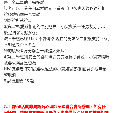
醫」名單幫助了需多感
染者可以不受任何異樣眼光下看診,自己卻也因為過往的拒
診經驗猶豫是否嘗試
到新診所就診...
3.第二章:愛滋相關的性別迷思 – 小雯與第一任男友分手以
後,意外發現感染愛
滋。雖然已經 U=U 不會傳染,現在的男友又看似很支持平權,
不知道是否不介意
她的感染者身分願意一起進入婚姻?
4.第三章:性別友善的醫病溝通方式及協助資源 – 小賢求職時
被要求揭露是否為
HIV 感染者,不知該要求違法的小賢如實答覆,面試卻被無預
警取消...
5.課後測驗 25 題
以上課程/活動非屬諮商心理師全國聯合會所辦理，如有任
何疑問，請聯絡實際辦理單位，本會僅協助各單位推廣相關