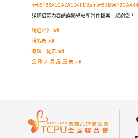
n=05F66A1CA7A1D4FD&sms=8BB9672CAA44
詳細招募內容請詳閱網站和附件檔案，感謝您！
甄選公告.pdf
報名表.odt
職缺一覽表.pdf
公 務 人 員 履 歷 表.odt
locat