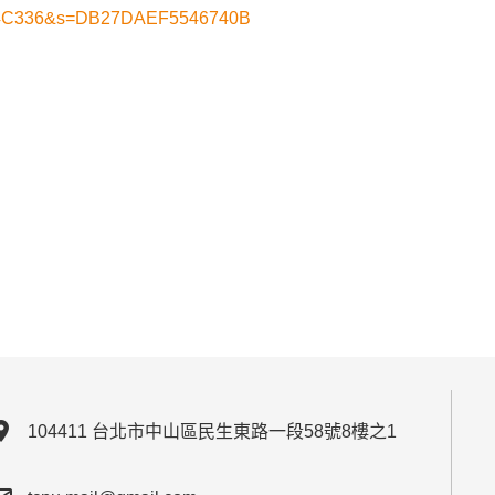
C336&s=DB27DAEF5546740B
ion_on
104411 台北市中山區民生東路一段58號8樓之1