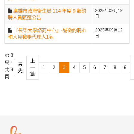
高雄市政府衛生局 114 年度 9 類約
2025年09月19
日
聘人員甄選公告
『長榮大學諮商中心』-誠徵約聘心
2025年09月12
日
輔人員職務代理人1名
第 3
上
頁，
最
一
1
2
3
4
5
6
7
8
9
共 9
先
篇
頁